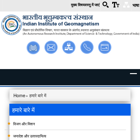
मुख्य विषयवस्तु में जाएं
भाषा
Skip to main content
पुस्तकालय
वेबमेल
इंट्रानेट
संपर्क करें
साइट मैप
Home
» हमारे बारे में
You are here
हमारे बारे में
विजन और मिशन
जनादेश और उत्‍तरदायित्‍व