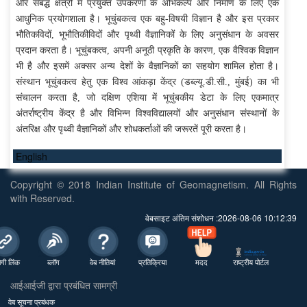
और संबद्ध क्षेत्रों में प्रयुक्त उपकरणों के अभिकल्प और निर्माण के लिए एक
आधुनिक प्रयोगशाला है। भूचुंबकत्व एक बहु-विषयी विज्ञान है और इस प्रकार
भौतिकविदों, भूभौतिकीविदों और पृथ्वी वैज्ञानिकों के लिए अनुसंधान के अवसर
प्रदान करता है। भूचुंबकत्व, अपनी अनूठी प्रकृति के कारण, एक वैश्विक विज्ञान
भी है और इसमें अक्सर अन्य देशों के वैज्ञानिकों का सहयोग शामिल होता है।
संस्थान भूचुंबकत्व हेतु एक विश्व आंकड़ा केंद्र (डब्ल्यू.डी.सी., मुंबई) का भी
संचालन करता है, जो दक्षिण एशिया में भूचुंबकीय डेटा के लिए एकमात्र
अंतर्राष्ट्रीय केंद्र है और विभिन्न विश्वविद्यालयों और अनुसंधान संस्थानों के
अंतरिक्ष और पृथ्वी वैज्ञानिकों और शोधकर्ताओं की जरूरतें पूरी करता है।
English
Copyright © 2018 Indian Institute of Geomagnetism. All Rights
with Reserved.
वेबसाइट अंतिम संशोधन :2026-08-06 10:12:39
गी लिंक
ब्लॉग
वेब नीतियां
प्रतिक्रिया
मदद
राष्ट्रीय पोर्टल
आईआईजी द्वारा प्रबंधित सामग्री
वेब सूचना प्रबंधक